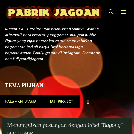
Langsung ke konten utama
Rumah J.A.T.I. Project dan kisah-kisah lainnya. Wadah
alternatif para kreator, penggemar, maupun public
figure yang ingin pamer karya atau menyalurkan
kegemaran terkait karya fiksi bertema laga
kepahlawanan. Kami juga ada di Instagram, Facebook
dan X @pabrikjagoan.
TEMA PILIHAN:
HALAMAN UTAMA
JATI PROJECT
Menampilkan postingan dengan label
Bagong
LIHAT SEMUA