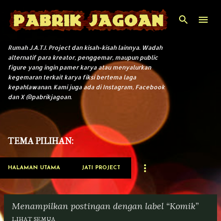
Langsung ke konten utama
Rumah J.A.T.I. Project dan kisah-kisah lainnya. Wadah
alternatif para kreator, penggemar, maupun public
figure yang ingin pamer karya atau menyalurkan
kegemaran terkait karya fiksi bertema laga
kepahlawanan. Kami juga ada di Instagram, Facebook
dan X @pabrikjagoan.
TEMA PILIHAN:
HALAMAN UTAMA
JATI PROJECT
Menampilkan postingan dengan label
Komik
LIHAT SEMUA