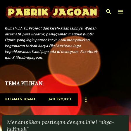
Langsung ke konten utama
Rumah J.A.T.I. Project dan kisah-kisah lainnya. Wadah
alternatif para kreator, penggemar, maupun public
figure yang ingin pamer karya atau menyalurkan
kegemaran terkait karya fiksi bertema laga
kepahlawanan. Kami juga ada di Instagram, Facebook
dan X @pabrikjagoan.
TEMA PILIHAN:
HALAMAN UTAMA
JATI PROJECT
Menampilkan postingan dengan label
ahya-
halimah