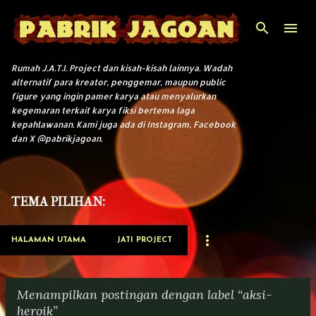
Langsung ke konten utama
Rumah J.A.T.I. Project dan kisah-kisah lainnya. Wadah
alternatif para kreator, penggemar, maupun public
figure yang ingin pamer karya atau menyalurkan
kegemaran terkait karya fiksi bertema laga
kepahlawanan. Kami juga ada di Instagram, Facebook
dan X @pabrikjagoan.
TEMA PILIHAN:
HALAMAN UTAMA
JATI PROJECT
Menampilkan postingan dengan label
aksi-
heroik