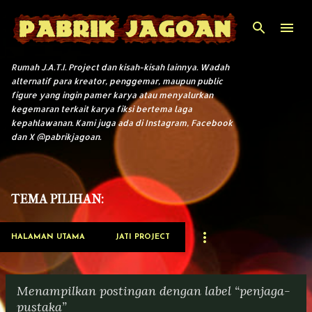
Langsung ke konten utama
Rumah J.A.T.I. Project dan kisah-kisah lainnya. Wadah
alternatif para kreator, penggemar, maupun public
figure yang ingin pamer karya atau menyalurkan
kegemaran terkait karya fiksi bertema laga
kepahlawanan. Kami juga ada di Instagram, Facebook
dan X @pabrikjagoan.
TEMA PILIHAN:
HALAMAN UTAMA
JATI PROJECT
Menampilkan postingan dengan label
penjaga-
pustaka