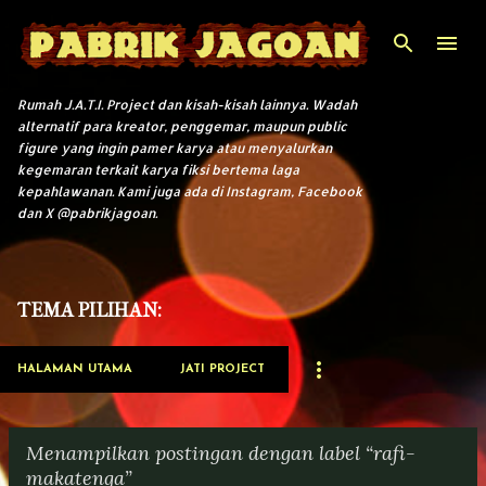
Langsung ke konten utama
Rumah J.A.T.I. Project dan kisah-kisah lainnya. Wadah
alternatif para kreator, penggemar, maupun public
figure yang ingin pamer karya atau menyalurkan
kegemaran terkait karya fiksi bertema laga
kepahlawanan. Kami juga ada di Instagram, Facebook
dan X @pabrikjagoan.
TEMA PILIHAN:
HALAMAN UTAMA
JATI PROJECT
Menampilkan postingan dengan label
rafi-
makatenga