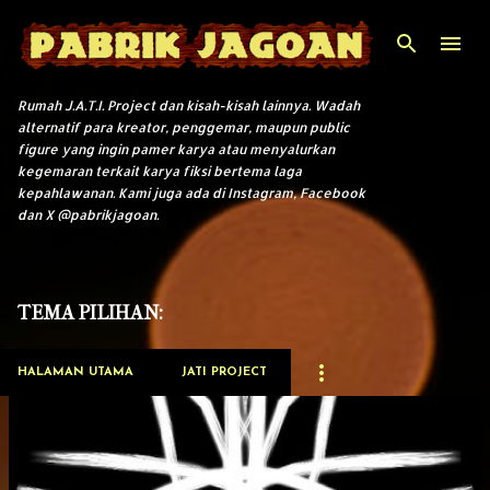
Langsung ke konten utama
Rumah J.A.T.I. Project dan kisah-kisah lainnya. Wadah
alternatif para kreator, penggemar, maupun public
figure yang ingin pamer karya atau menyalurkan
kegemaran terkait karya fiksi bertema laga
kepahlawanan. Kami juga ada di Instagram, Facebook
dan X @pabrikjagoan.
TEMA PILIHAN:
HALAMAN UTAMA
JATI PROJECT
P
o