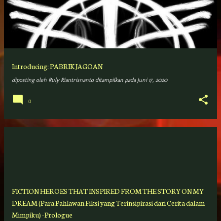
s
t
i
n
g
Introducing: PABRIK JAGOAN
a
diposting oleh
Ruly Riantrisnanto
ditampilkan pada
Juni 17, 2020
n
0
FICTION HEROES THAT INSPIRED FROM THE STORY ON MY
DREAM (Para Pahlawan Fiksi yang Terinsipirasi dari Cerita dalam
Mimpiku) -Prologue