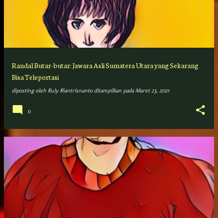
s
t
i
n
g
Randal Butar-butar: Jawara Asli Sumatera Utara yang Sekarang
a
Bisa Teleportasi
n
diposting oleh
Ruly Riantrisnanto
ditampilkan pada
Maret 23, 2021
0