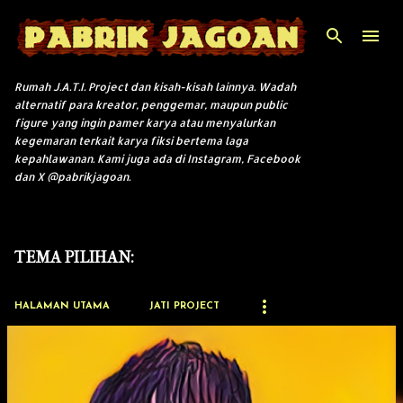
Langsung ke konten utama
Rumah J.A.T.I. Project dan kisah-kisah lainnya. Wadah
alternatif para kreator, penggemar, maupun public
figure yang ingin pamer karya atau menyalurkan
kegemaran terkait karya fiksi bertema laga
kepahlawanan. Kami juga ada di Instagram, Facebook
dan X @pabrikjagoan.
TEMA PILIHAN:
HALAMAN UTAMA
JATI PROJECT
P
o