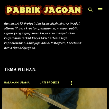
Langsung ke konten utama
Rumah J.A.T.I. Project dan kisah-kisah lainnya. Wadah
alternatif para kreator, penggemar, maupun public
figure yang ingin pamer karya atau menyalurkan
kegemaran terkait karya fiksi bertema laga
kepahlawanan. Kami juga ada di Instagram, Facebook
dan X @pabrikjagoan.
TEMA PILIHAN:
HALAMAN UTAMA
JATI PROJECT
P
o