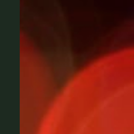
terinspirasi dari Buto Ijo, itu
salah besar. Menurut pengarangnya,
mendiang Stan Lee, Hulk itu
terinspirasi dari karakter cerita
klasik Eropa abad ke-19, Strange
Case of Dr Jekyll and Mr Hyde .
Dalam kisah tersebut, Dr. Jekyll
dan Mr. Hyde berada di dalam raga
ya...