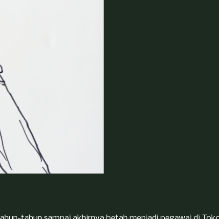
rtahun-tahun sampai akhirnya betah menjadi pegawai di Tok