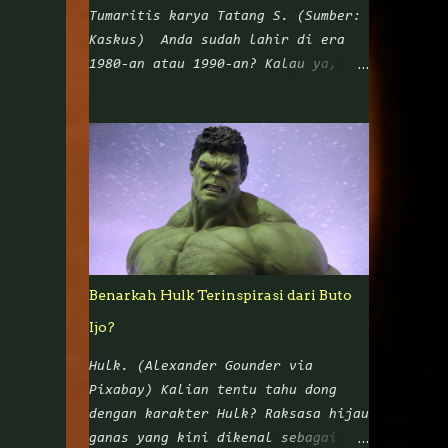
Tumaritis karya Tatang S. (Sumber:
Kaskus) Anda sudah lahir di era
1980-an atau 1990-an? Kalau ya,
pasti tak asing dong dengan nama
Tatang Suhenra alias Tatang S. Ya,
nama ini sangat melekat dengan
komik Punakawan yang mengangkat
empat tokoh wayang Nusantara:
Petruk, Gareng, Bagong, dan Semar.
Dalam sejarah pewayangan di
Nusantara, Punakawan digambarkan
sebagai karakter asli Jawa yang
Benarkah Hulk Terinspirasi dari Buto
muncul di tengah cerita untuk
Ijo?
menghibur penonton sekaligus
memberikan nasihat atau wejangan
Hulk. (Alexander Gounder via
yang bisa diterapkan di kehidupan
Pixabay) Kalian tentu tahu dong
sehari-hari. Namun ketika Tatang S
dengan karakter Hulk? Raksasa hijau
mengangkat para Punakawan ke dalam
ganas yang kini dikenal sebagai