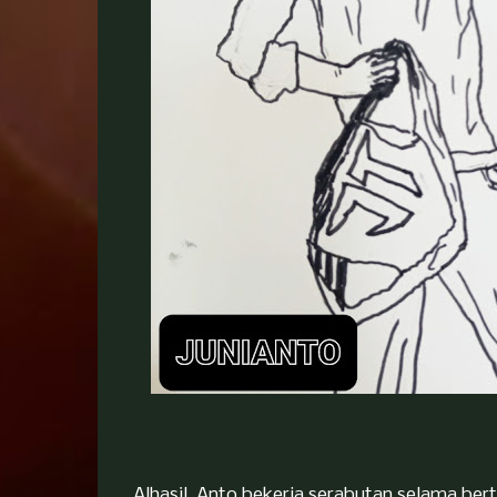
Alhasil, Anto bekerja serabutan selama be