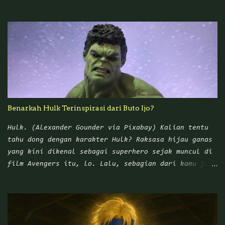
sangat melekat dengan komik Punakawan yang
mengangkat empat tokoh wayang Nusantara: Petruk,
Gareng, Bagong, dan Semar. Dalam sejarah pewayangan
di Nusantara, Punakawan digambarkan sebagai karakter
asli Jawa yang muncul di tengah cerita untuk
menghibur penonton sekaligus memberikan nasihat atau
wejangan yang bisa diterapkan di kehidupan sehari-
hari. Namun ketika Tatang S mengangkat para
Punakawan ke dalam cerita komik, tema-tema unik
Benarkah Hulk Terinspirasi dari Buto Ijo?
maupun kekinian pada zaman itu menjadi topik
utamanya. Banyak ceritanya yang terinspirasi dari
Hulk. (Alexander Gounder via Pixabay) Kalian tentu
kehidupan masyarakat kelas menengah ke bawah.
tahu dong dengan karakter Hulk? Raksasa hijau ganas
Menariknya, dahulu kita sering menemukan komik-komik
yang kini dikenal sebagai superhero sejak muncul di
Tatang S yang berjudul Punakawan Tumaritis di
film Avengers itu, lo. Lalu, sebagian dari kamu juga
sekolah-sekolah. Bahkan, harganya relatif terjangkau
pasti pernah mendengar Legenda Buto Ijo yang cukup
untuk ukuran masyarakat menangah ke bawah pada zaman
seram, kan? Banyak orang Indonesia menjuluki Hulk
itu, ha...
dengan sebutan Buto Ijo. Bahkan, ada bisik-bisik
yang mengatakan karakter monster raksasa hijau asal
Amerika Serikat itu aslinya terinspirasi dari