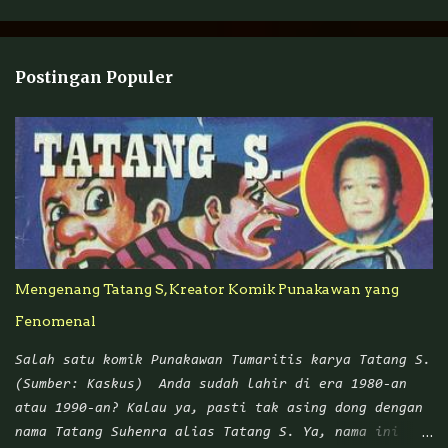
e
n
t
Postingan Populer
a
r
Mengenang Tatang S, Kreator Komik Punakawan yang
Fenomenal
Salah satu komik Punakawan Tumaritis karya Tatang S.
(Sumber: Kaskus) Anda sudah lahir di era 1980-an
atau 1990-an? Kalau ya, pasti tak asing dong dengan
nama Tatang Suhenra alias Tatang S. Ya, nama ini