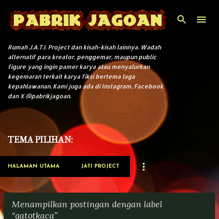
Langsung ke konten utama
Rumah J.A.T.I. Project dan kisah-kisah lainnya. Wadah
alternatif para kreator, penggemar, maupun public
figure yang ingin pamer karya atau menyalurkan
kegemaran terkait karya fiksi bertema laga
kepahlawanan. Kami juga ada di Instagram, Facebook
dan X @pabrikjagoan.
TEMA PILIHAN:
HALAMAN UTAMA
JATI PROJECT
Menampilkan postingan dengan label
gatotkaca