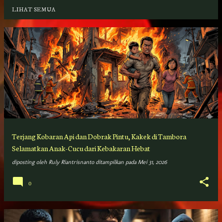
LIHAT SEMUA
P
o
s
t
i
n
g
Terjang Kobaran Api dan Dobrak Pintu, Kakek di Tambora
a
Selamatkan Anak-Cucu dari Kebakaran Hebat
n
diposting oleh
Ruly Riantrisnanto
ditampilkan pada
Mei 31, 2026
0