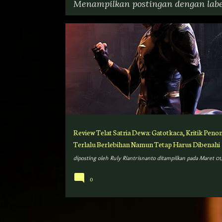
Menampilkan postingan dengan lab
P
ADISATRIA-INDONESIA
GATOTKACA
o
s
t
i
n
g
Review Telat Satria Dewa: Gatotkaca, Kritik Peno
a
Terlalu Berlebihan Namun Tetap Harus Dibenahi
n
diposting oleh
Ruly Riantrisnanto
ditampilkan pada
Maret 01,
0