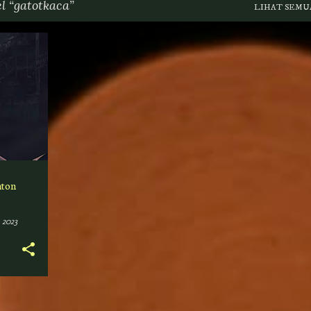
el
gatotkaca
LIHAT SEMU
+
2
nton
 2023