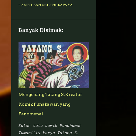
MARVEL
AHYA-HALIMAH
TAMPILKAN SELENGKAPNYA
DARIAN-SENTANU
PENDEKAR-PEDANG-
CIKALONG
Banyak Disimak:
ADISATRIA-INDONESIA
FIGUR-PUBLIK
AVENGERS
GADIS-API
JEPANG
NI-PUTU-TRESNA
RANDAL-BUTAR-BUTAR
REDANA-PAPARE
Mengenang Tatang S, Kreator
SATRIO-PETENGAN
Komik Punakawan yang
SUPERHERO-AMERIKA
Fenomenal
GUNDALA
KOMIK
Salah satu komik Punakawan
ACTION-FIGURE
BERITA
Tumaritis karya Tatang S.