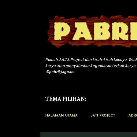
Rumah J.A.T.I. Project dan kisah-kisah lainnya. W
karya atau menyalurkan kegemaran terkait karya 
@pabrikjagoan.
TEMA PILIHAN:
HALAMAN UTAMA
JATI PROJECT
ADIS