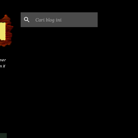
mer
n X