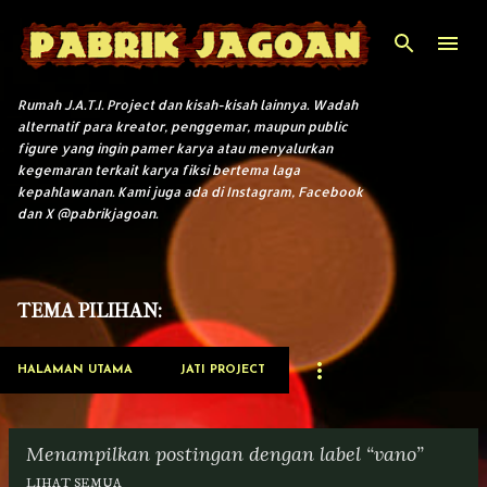
Langsung ke konten utama
Rumah J.A.T.I. Project dan kisah-kisah lainnya. Wadah
alternatif para kreator, penggemar, maupun public
figure yang ingin pamer karya atau menyalurkan
kegemaran terkait karya fiksi bertema laga
kepahlawanan. Kami juga ada di Instagram, Facebook
dan X @pabrikjagoan.
TEMA PILIHAN:
HALAMAN UTAMA
JATI PROJECT
Menampilkan postingan dengan label
vano
LIHAT SEMUA