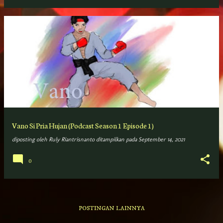
P
o
s
t
i
n
g
Vano Si Pria Hujan (Podcast Season 1 Episode 1)
a
diposting oleh
Ruly Riantrisnanto
ditampilkan pada
September 14, 2021
n
0
POSTINGAN LAINNYA