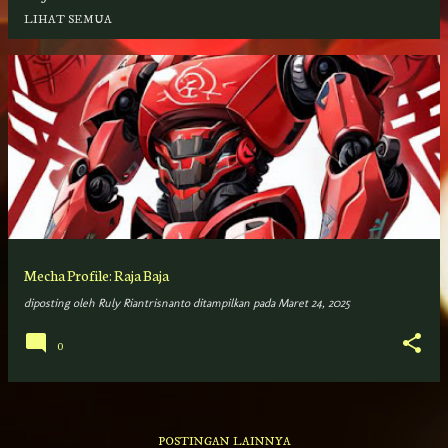
LIHAT SEMUA
P
o
s
t
i
n
g
Mecha Profile: Raja Baja
a
diposting oleh
Ruly Riantrisnanto
ditampilkan pada
Maret 24, 2025
n
0
POSTINGAN LAINNYA