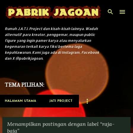
Langsung ke konten utama
Rumah J.A.T.I. Project dan kisah-kisah lainnya. Wadah
alternatif para kreator, penggemar, maupun public
figure yang ingin pamer karya atau menyalurkan
kegemaran terkait karya fiksi bertema laga
kepahlawanan. Kami juga ada di Instagram, Facebook
dan X @pabrikjagoan.
TEMA PILIHAN:
HALAMAN UTAMA
JATI PROJECT
Menampilkan postingan dengan label
raja-
baja