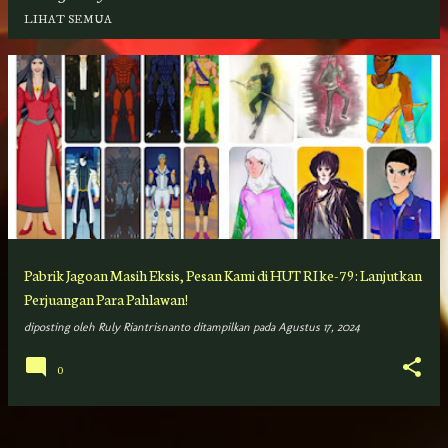
LIHAT SEMUA
P
o
s
t
i
n
g
Pabrik Jagoan Masih Eksis, Pesan Kami di HUT RI ke-79: Lanjutkan
a
Perjuangan Para Pahlawan!
n
diposting oleh
Ruly Riantrisnanto
ditampilkan pada
Agustus 17, 2024
0