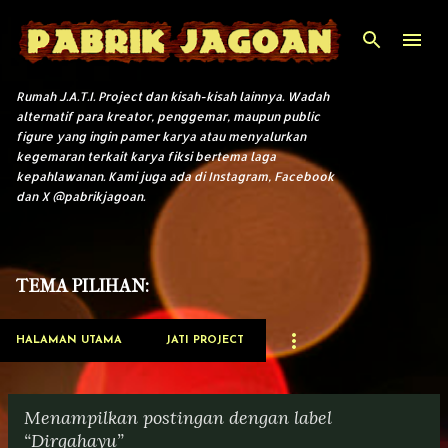
Langsung ke konten utama
Rumah J.A.T.I. Project dan kisah-kisah lainnya. Wadah
alternatif para kreator, penggemar, maupun public
figure yang ingin pamer karya atau menyalurkan
kegemaran terkait karya fiksi bertema laga
kepahlawanan. Kami juga ada di Instagram, Facebook
dan X @pabrikjagoan.
TEMA PILIHAN:
HALAMAN UTAMA
JATI PROJECT
Menampilkan postingan dengan label
Dirgahayu