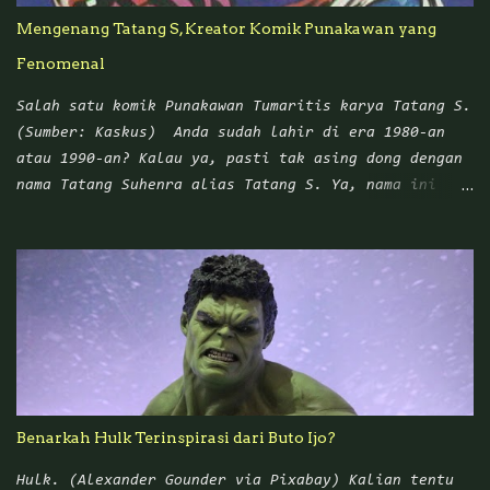
Mengenang Tatang S, Kreator Komik Punakawan yang
Fenomenal
Salah satu komik Punakawan Tumaritis karya Tatang S.
(Sumber: Kaskus) Anda sudah lahir di era 1980-an
atau 1990-an? Kalau ya, pasti tak asing dong dengan
nama Tatang Suhenra alias Tatang S. Ya, nama ini
sangat melekat dengan komik Punakawan yang
mengangkat empat tokoh wayang Nusantara: Petruk,
Gareng, Bagong, dan Semar. Dalam sejarah pewayangan
di Nusantara, Punakawan digambarkan sebagai karakter
asli Jawa yang muncul di tengah cerita untuk
menghibur penonton sekaligus memberikan nasihat atau
wejangan yang bisa diterapkan di kehidupan sehari-
hari. Namun ketika Tatang S mengangkat para
Punakawan ke dalam cerita komik, tema-tema unik
Benarkah Hulk Terinspirasi dari Buto Ijo?
maupun kekinian pada zaman itu menjadi topik
utamanya. Banyak ceritanya yang terinspirasi dari
Hulk. (Alexander Gounder via Pixabay) Kalian tentu