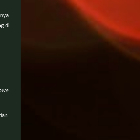
unya
g di
owe
dan