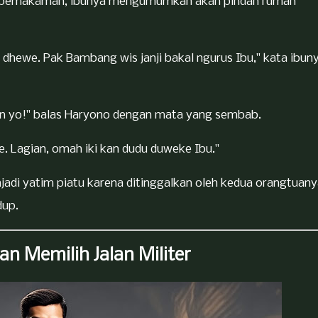
ah pemakaman, ibunya mengumumkan akan pindah rumah
p dhewe. Pak Bambang wis janji bakal ngurus Ibu," kata ibun
an yo!" balas Haryono dengan mata yang sembab.
. Lagian, omah iki kan dudu duweke Ibu."
njadi yatim piatu karena ditinggalkan oleh kedua orangtuan
dup.
n Memilih Jalan Militer