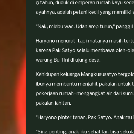
8 tahun, duduk di emperan rumah kayu sed
ayahnya, adalah petani kecil yang memiliki
"Nak, mlebu wae. Udan arep turun," panggil
Haryono menurut, tapi matanya masih tertuj
karena Pak Satyo selalu membawa oleh-oleh
warung Bu Tini di ujung desa.
Kehidupan keluarga Mangkususatyo tergolo
ibunya membantu menjahit pakaian untuk t
pekerjaan rumah—mengangkat air dari sum
pakaian jahitan.
"Haryono pinter tenan, Pak Satyo. Anakmu i
"Sing penting, anak iku sehat lan bisa sek