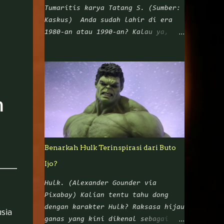
Tumaritis karya Tatang S. (Sumber:
Kaskus) Anda sudah lahir di era
1980-an atau 1990-an? Kalau ya,
pasti tak asing dong dengan nama
Tatang Suhenra alias Tatang S. Ya,
nama ini sangat melekat dengan
komik Punakawan yang mengangkat
empat tokoh wayang Nusantara:
h
Petruk, Gareng, Bagong, dan Semar.
Dalam sejarah pewayangan di
Nusantara, Punakawan digambarkan
sebagai karakter asli Jawa yang
Benarkah Hulk Terinspirasi dari Buto
muncul di tengah cerita untuk
Ijo?
menghibur penonton sekaligus
memberikan nasihat atau wejangan
Hulk. (Alexander Gounder via
yang bisa diterapkan di kehidupan
Pixabay) Kalian tentu tahu dong
sehari-hari. Namun ketika Tatang S
dengan karakter Hulk? Raksasa hijau
usia
mengangkat para Punakawan ke dalam
ganas yang kini dikenal sebagai