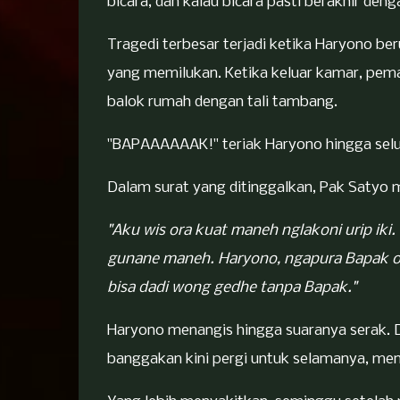
bicara, dan kalau bicara pasti berakhir den
Tragedi terbesar terjadi ketika Haryono be
yang memilukan. Ketika keluar kamar, pe
balok rumah dengan tali tambang.
"BAPAAAAAAK!" teriak Haryono hingga sel
Dalam surat yang ditinggalkan, Pak Satyo m
"Aku wis ora kuat maneh nglakoni urip ik
gunane maneh. Haryono, ngapura Bapak o
bisa dadi wong gedhe tanpa Bapak."
Haryono menangis hingga suaranya serak. D
banggakan kini pergi untuk selamanya, men