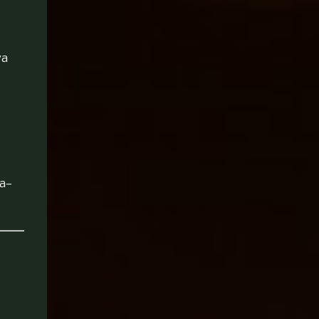
ya
ya—