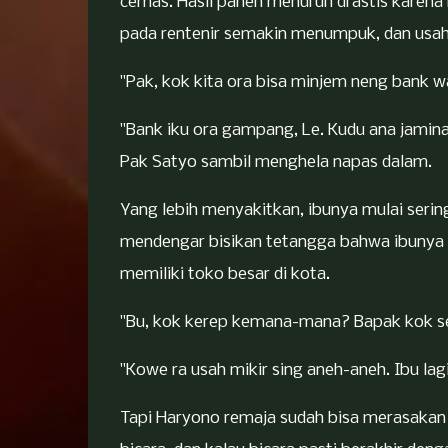
cemas. Hasil panen menurun drastis karen
pada rentenir semakin menumpuk, dan usaha
"Pak, kok kita ora bisa minjem neng bank 
"Bank iku ora gampang, Le. Kudu ana jaminan
Pak Satyo sambil menghela napas dalam.
Yang lebih menyakitkan, ibunya mulai serin
mendengar bisikan tetangga bahwa ibunya 
memiliki toko besar di kota.
"Bu, kok kerep kemana-mana? Bapak kok sed
"Kowe ra usah mikir sing aneh-aneh. Ibu la
Tapi Haryono remaja sudah bisa merasakan 