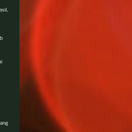
sil.
ab
i
rang