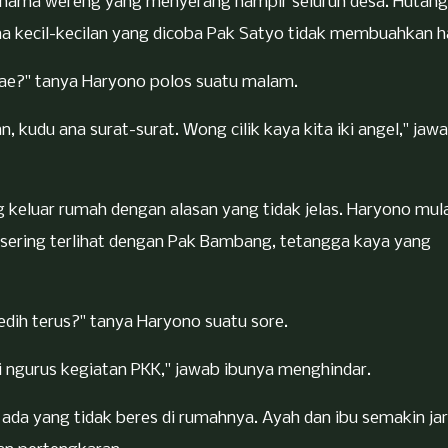
a hama wereng yang menyerang hampir seluruh desa. Hutang
 kecil-kecilan yang dicoba Pak Satyo tidak membuahkan ha
wae?" tanya Haryono polos suatu malam.
, kudu ana surat-surat. Wong cilik kaya kita iki angel," jaw
g keluar rumah dengan alasan yang tidak jelas. Haryono mula
sering terlihat dengan Pak Bambang, tetangga kaya yang
ih terus?" tanya Haryono suatu sore.
gi ngurus kegiatan PKK," jawab ibunya menghindar.
ada yang tidak beres di rumahnya. Ayah dan ibu semakin ja