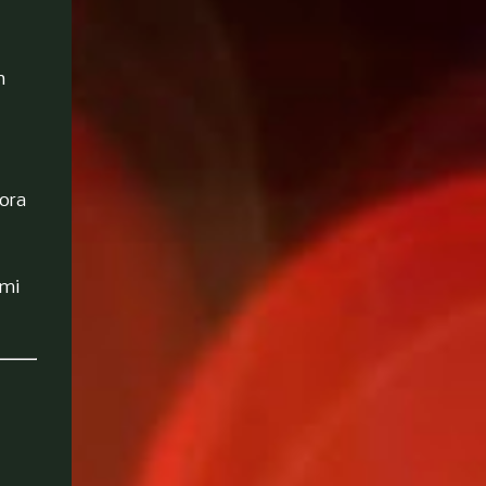
terinspirasi dari Buto Ijo, itu
salah besar. Menurut pengarangnya,
h
mendiang Stan Lee, Hulk itu
terinspirasi dari karakter cerita
klasik Eropa abad ke-19, Strange
Case of Dr Jekyll and Mr Hyde .
Dalam kisah tersebut, Dr. Jekyll
 ora
dan Mr. Hyde berada di dalam raga
ya...
ami