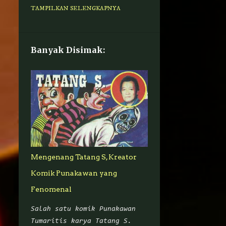
MARVEL
AHYA-HALIMAH
TAMPILKAN SELENGKAPNYA
DARIAN-SENTANU
PENDEKAR-PEDANG-
CIKALONG
Banyak Disimak:
ADISATRIA-INDONESIA
FIGUR-PUBLIK
AVENGERS
GADIS-API
JEPANG
NI-PUTU-TRESNA
RANDAL-BUTAR-BUTAR
REDANA-PAPARE
Mengenang Tatang S, Kreator
SATRIO-PETENGAN
Komik Punakawan yang
SUPERHERO-AMERIKA
Fenomenal
GUNDALA
KOMIK
Salah satu komik Punakawan
ACTION-FIGURE
BERITA
Tumaritis karya Tatang S.