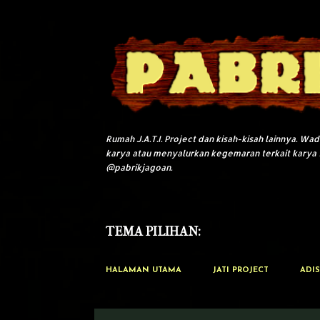
Rumah J.A.T.I. Project dan kisah-kisah lainnya. W
karya atau menyalurkan kegemaran terkait karya 
@pabrikjagoan.
TEMA PILIHAN:
HALAMAN UTAMA
JATI PROJECT
ADIS