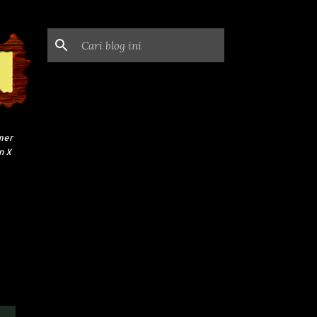
mer
n X