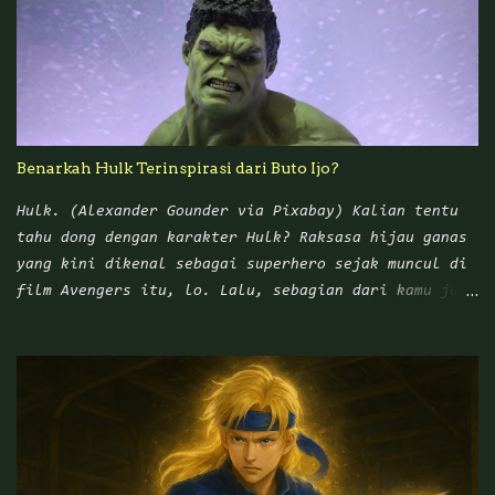
di Nusantara, Punakawan digambarkan sebagai karakter
asli Jawa yang muncul di tengah cerita untuk
menghibur penonton sekaligus memberikan nasihat atau
wejangan yang bisa diterapkan di kehidupan sehari-
hari. Namun ketika Tatang S mengangkat para
Punakawan ke dalam cerita komik, tema-tema unik
Benarkah Hulk Terinspirasi dari Buto Ijo?
maupun kekinian pada zaman itu menjadi topik
utamanya. Banyak ceritanya yang terinspirasi dari
Hulk. (Alexander Gounder via Pixabay) Kalian tentu
kehidupan masyarakat kelas menengah ke bawah.
tahu dong dengan karakter Hulk? Raksasa hijau ganas
Menariknya, dahulu kita sering menemukan komik-komik
yang kini dikenal sebagai superhero sejak muncul di
Tatang S yang berjudul Punakawan Tumaritis di
film Avengers itu, lo. Lalu, sebagian dari kamu juga
sekolah-sekolah. Bahkan, harganya relatif terjangkau
pasti pernah mendengar Legenda Buto Ijo yang cukup
untuk ukuran masyarakat menangah ke bawah pada zaman
seram, kan? Banyak orang Indonesia menjuluki Hulk
itu, ha...
dengan sebutan Buto Ijo. Bahkan, ada bisik-bisik
yang mengatakan karakter monster raksasa hijau asal
Amerika Serikat itu aslinya terinspirasi dari
makhluk legenda yang populer di Pulau Jawa tersebut.
Namun pada kenyataannya, bila kita rajin mencari