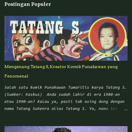
t
Postingan Populer
a
r
Mengenang Tatang S, Kreator Komik Punakawan yang
Fenomenal
Salah satu komik Punakawan Tumaritis karya Tatang S.
(Sumber: Kaskus) Anda sudah lahir di era 1980-an
atau 1990-an? Kalau ya, pasti tak asing dong dengan
nama Tatang Suhenra alias Tatang S. Ya, nama ini
sangat melekat dengan komik Punakawan yang
mengangkat empat tokoh wayang Nusantara: Petruk,
Gareng, Bagong, dan Semar. Dalam sejarah pewayangan