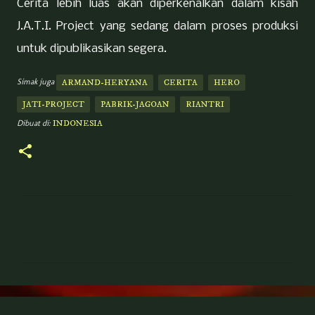
Cerita lebih luas akan diperkenalkan dalam kisah
J.A.T.I. Project yang sedang dalam proses produksi
untuk dipublikasikan segera.
Simak juga
ARMAND-HERYANA
CERITA
HERO
JATI-PROJECT
PABRIK-JAGOAN
RIANTRI
Dibuat di:
INDONESIA
K
o
m
e
n