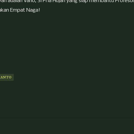
an adalah Vano, Si Pria Hujan yang siap membantu Profeso
hkan Empat Naga!
IANTO