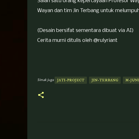
Salah satu orang kepercayaan Profesor Way
Wayan dan tim Jin Terbang untuk melumpu
(Desain bersifat sementara dibuat via AI)
Cerita murni ditulis oleh @rulyriant
Simak juga
JATI-PROJECT
JIN-TERBANG
M-JUN
K