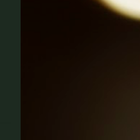
r
terinspirasi dari Buto Ijo, itu
salah besar. Menurut pengarangnya,
mendiang Stan Lee, Hulk itu
terinspirasi dari karakter cerita
klasik Eropa abad ke-19, Strange
Case of Dr Jekyll and Mr Hyde .
Dalam kisah tersebut, Dr. Jekyll
dan Mr. Hyde berada di dalam raga
ya...