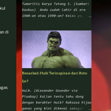
Tumaritis karya Tatang S. (Sumber:
kul
Kaskus) Anda sudah lahir di era
1980-an atau 1990-an? Kalau ya,
pasti tak asing dong dengan nama
Tatang Suhenra alias Tatang S. Ya,
an di
nama ini sangat melekat dengan
komik Punakawan yang mengangkat
empat tokoh wayang Nusantara:
Petruk, Gareng, Bagong, dan Semar.
h
Dalam sejarah pewayangan di
Nusantara, Punakawan digambarkan
sebagai karakter asli Jawa yang
Benarkah Hulk Terinspirasi dari Buto
muncul di tengah cerita untuk
Ijo?
menghibur penonton sekaligus
ugas
memberikan nasihat atau wejangan
Hulk. (Alexander Gounder via
yang bisa diterapkan di kehidupan
Pixabay) Kalian tentu tahu dong
sehari-hari. Namun ketika Tatang S
dengan karakter Hulk? Raksasa hijau
mengangkat para Punakawan ke dalam
ganas yang kini dikenal sebagai