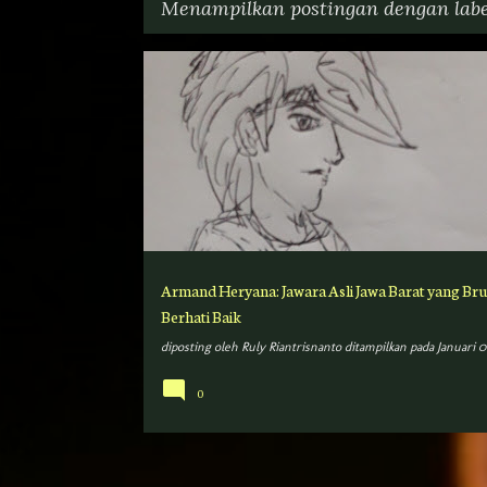
Menampilkan postingan dengan lab
P
ARMAND HERYANA
CERITA
HERO
o
JATI-PROJECT
PABRIK-JAGOAN
RIANTRI
s
t
i
n
g
Armand Heryana: Jawara Asli Jawa Barat yang Bru
a
Berhati Baik
n
diposting oleh
Ruly Riantrisnanto
ditampilkan pada
Januari 01
0