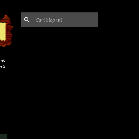
mer
n X