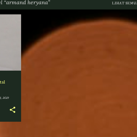
el
armand heryana
LIHAT SEMU
+
tal
, 2021