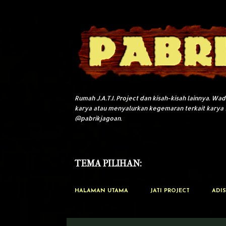
Rumah J.A.T.I. Project dan kisah-kisah lainnya. W
karya atau menyalurkan kegemaran terkait karya 
@pabrikjagoan.
TEMA PILIHAN:
HALAMAN UTAMA
JATI PROJECT
ADIS