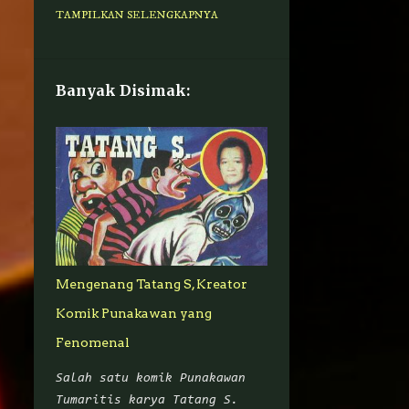
MARVEL
AHYA-HALIMAH
TAMPILKAN SELENGKAPNYA
DARIAN-SENTANU
PENDEKAR-PEDANG-
CIKALONG
Banyak Disimak:
ADISATRIA-INDONESIA
FIGUR-PUBLIK
AVENGERS
GADIS-API
JEPANG
NI-PUTU-TRESNA
RANDAL-BUTAR-BUTAR
REDANA-PAPARE
Mengenang Tatang S, Kreator
SATRIO-PETENGAN
Komik Punakawan yang
SUPERHERO-AMERIKA
Fenomenal
GUNDALA
KOMIK
Salah satu komik Punakawan
ACTION-FIGURE
BERITA
Tumaritis karya Tatang S.