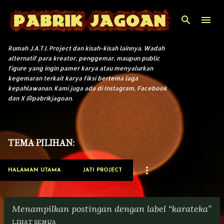
Langsung ke konten utama
Rumah J.A.T.I. Project dan kisah-kisah lainnya. Wadah
alternatif para kreator, penggemar, maupun public
figure yang ingin pamer karya atau menyalurkan
kegemaran terkait karya fiksi bertema laga
kepahlawanan. Kami juga ada di Instagram, Facebook
dan X @pabrikjagoan.
TEMA PILIHAN:
HALAMAN UTAMA
JATI PROJECT
Menampilkan postingan dengan label
karateka
LIHAT SEMUA